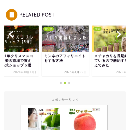
RELATED POST
物
買い物
生活
2021年クリスマスコ
ミンネのアフィリエイト
メチャカリを長期継
レ】楽天市場で買え
をする方法
ているので解約する
！公式ショップ５選
えてみた
2021年10月13日
2023年1月22日
2020年3
スポンサーリンク