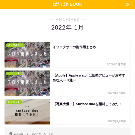
ぱたぱたBOOK
― ARCHIVES ―
2022年 1月
メンタルケア
イフェクサーの副作用まとめ
2022年1月20日
ガジェット
【Apple】Apple watchは旧型デビューがおすす
めな人ー３選ー
2022年1月18日
ガジェット
【写真大量！】Surface duoを開封してみた！
2022年1月18日
HOME
2022年
1月