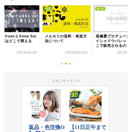
生活
買い物
ncfrancとAnna Sui
メルカリの送料・発送方
高橋愛プロデュースの
ボはどこで買える
法について
イシャドウパレットは
こで販売されるの？
2021年9月3日
2020年3月30日
2021年10
スポンサーリンク