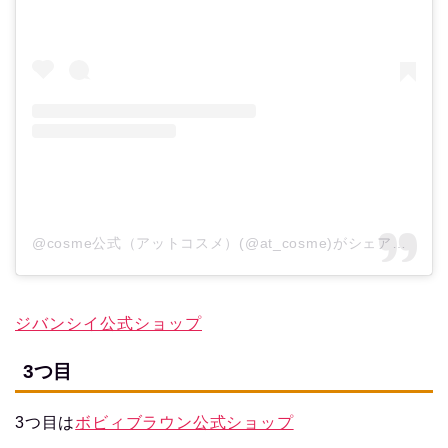
@cosme公式（アットコスメ）(@at_cosme)がシェアした投稿
ジバンシイ公式ショップ
3つ目
3つ目は
ボビィブラウン公式ショップ