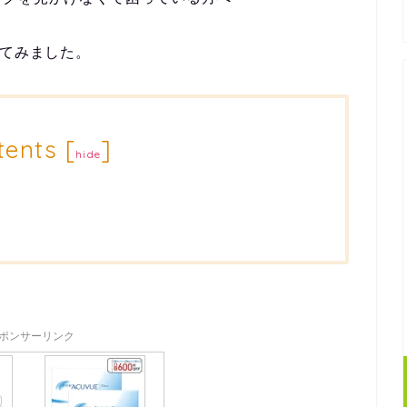
えてみました。
tents
[
]
hide
ポンサーリンク