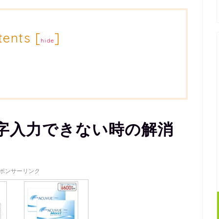
tents
[
]
hide
字入力できない時の解消
ポンサーリンク