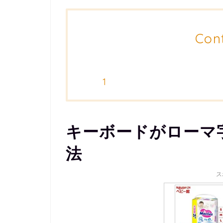
Con
キーボードがローマ
法
ス