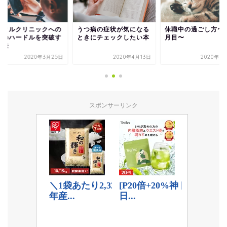
ンタルクリニックへの
うつ病の症状が気になる
休職中の過ごし方〜
話のハードルを突破す
ときにチェックしたい本
月目〜
方法
2020年3月25日
2020年4月13日
2020年9
スポンサーリンク