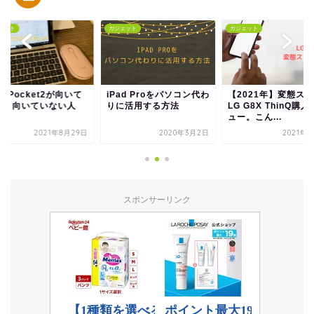
ェット
ガジェット
ガジェット
D Pocket2が向いて
iPad Proをパソコン代わ
【2021年】変態ス
人・向いていない人
りに活用する方法
LG G8X ThinQ購
ュー。こん...
2021年8月29日
2020年3月2日
2021年
スポンサーリンク